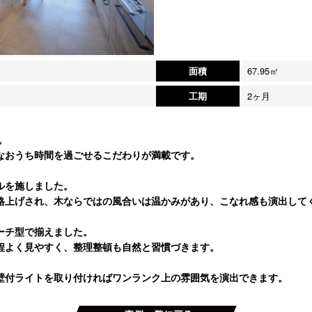
面積
67.95㎡
工期
2ヶ月
。
なおうち時間を過ごせるこだわりが満載です。
ルを施しました。
格上げされ、木ならではの風合いは温かみがあり、こなれ感も演出して
ーチ型で揃えました。
程よく見やすく、整理整頓も自然と習慣づきます。
壁付ライトを取り付ければワンランク上の雰囲気を演出できます。