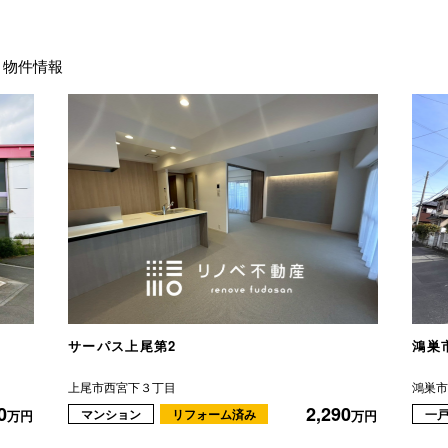
物件情報
サーパス上尾第2
鴻巣
上尾市西宮下３丁目
鴻巣
0
2,290
マンション
リフォーム済み
一
万円
万円