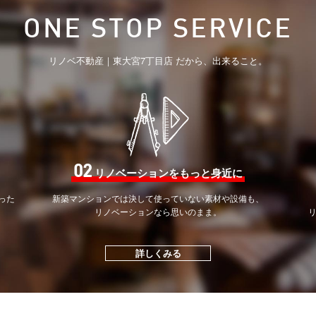
ONE STOP SERVICE
リノベ不動産｜東大宮7丁目店 だから、出来ること。
02
リノベーションをもっと身近に
った
新築マンションでは決して
使っていない素材や設備も、
。
リノベーションなら思いのまま。
詳しくみる