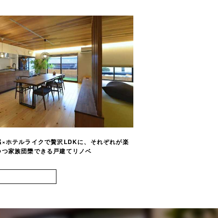
×ホテルライクで贅沢LDKに、それぞれが楽
開放感たっぷりの間取り
つ家族団欒できる戸建てリノベ
チン