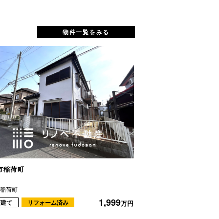
物件一覧をみる
市稲荷町
ネオステージ大宮
市稲荷町
さいたま市大宮区土手町
1,999
戸建て
リフォーム済み
マンション
リフ
万円