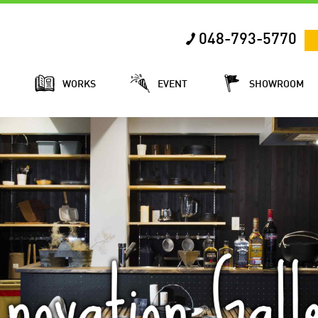
048-793-5770
E
WORKS
EVENT
SHOWROOM