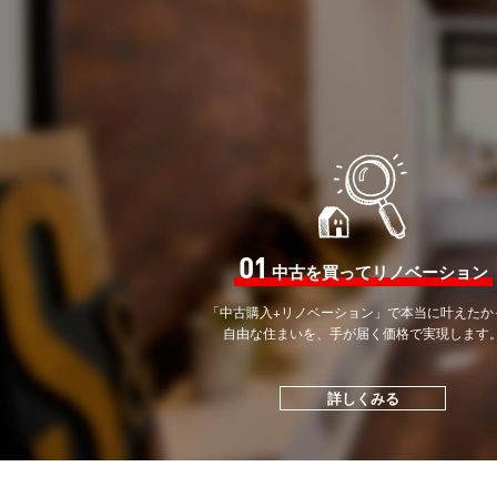
01
中古を買ってリノベーション
「中古購入+リノベーション」で
本当に叶えたか
自由な住まいを、手が届く価格で
実現します
詳しくみる