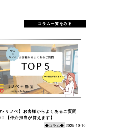
コラム一覧をみる
古×リノベ】お客様からよくあるご質問
【ご成約者様インタビ
P5！【仲介担当が答えます】
「”自分らしい暮らし
◆コラム◆
2025-10-10
【ご成約