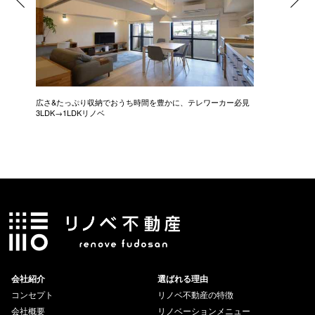
広さ&たっぷり収納でおうち時間を豊かに、テレワーカー必見
モデルは
3LDK→1LDKリノベ
にこだわっ
会社紹介
選ばれる理由
コンセプト
リノベ不動産の特徴
会社概要
リノベーションメニュー