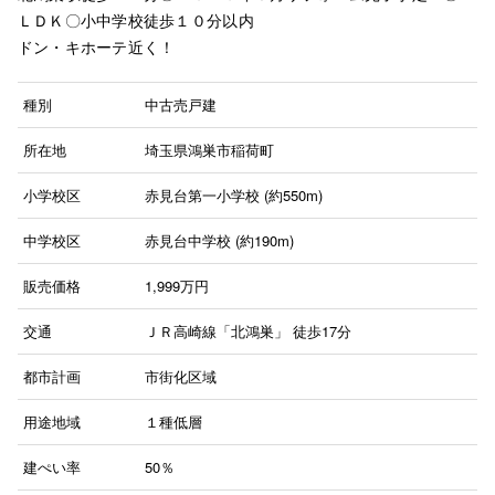
ＬＤＫ〇小中学校徒歩１０分以内
ドン・キホーテ近く！
種別
中古売戸建
所在地
埼玉県鴻巣市稲荷町
小学校区
赤見台第一小学校 (約550m)
中学校区
赤見台中学校 (約190m)
販売価格
1,999
万円
交通
ＪＲ高崎線「北鴻巣」
徒歩17分
都市計画
市街化区域
用途地域
１種低層
建ぺい率
50％