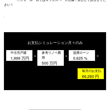
さい！
お支払シミュレーション
月々のみ
中古売戸建
参考リノベ費
提携ローン
+
+
=
用
1,999
万円
0.625
%
500
万円
毎月のお支払
66,260
円