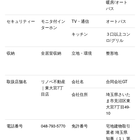
暖房/オート
バス
セキュリティー
モニタ付イン
TV・通信
オートバス
ターホン
キッチン
３口以上コン
ロ/グリル
収納
全居室収納
立地・環境
整形地
取扱店舗名
リノベ不動産
会社名
合同会社GT
｜東大宮7丁
目店
会社住所
埼玉県さいた
ま市見沼区東
大宮7丁目49‐
10
電話番号
048-793-5770
免許番号
宅地建物取引
業者 埼玉県
知事（１）第