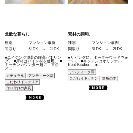
北欧な暮らし
素材の調和。
種別
マンション事例
種別
マンション事例
間取り
3LDK → 2LDK
間取り
3LDK → 2LDK
■エイジング塗装の腰高パネリン
■リビングに、ボーダーウッドウォ
グ。 ■床材はパイン材を使用。 ■
ール。 ■キッチンはオリジナル
キッチンカウンター越に、書斎
Beat Kitchen。 ■...
ス...
アンティーク調
ナチュラル
アンティーク調
こだわりキッチン
無垢の木
こだわりインテリア
作り付けの家具