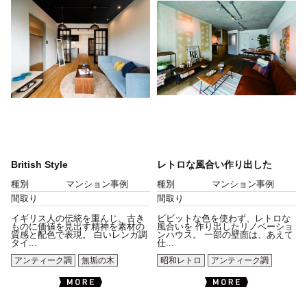
British Style
レトロな風合い作り出した
種別
マンション事例
種別
マンション事例
間取り
間取り
イギリス人の伝統を重んじ、古き
ビビットな色を使わず、レトロな
ものに価値を見出す精神を素材の
風合いを 作り出したリノベーショ
質感と配色で表現。 白いレンガ調
ンハウス。 一部の壁面は、あえて
タイ...
仕...
アンティーク調
無垢の木
昭和レトロ
アンティーク調