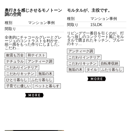
奥行きを感じさせるモノトーン
モルタルが、主役です。
調の空間
種別
マンション事例
種別
マンション事例
間取り
1SLDK
間取り
リビングで一番目を引くのが、打
ちっ放しのコンクリート風にモル
全体的にチャコールグレーとグレ
タルで囲まれたキッチン。ブルー
ージュのコントラストを利かせ、
のキッ...
統一感をもった作りにしました。
こだわ...
アンティーク調
耐震も万全
和テイスト
こだわりインテリア
ナチュラル
アンティーク調
こだわりキッチン
自転車収納
こだわりインテリア
無垢の木
タイル
ふたり暮らし
こだわりキッチン
無垢の木
ひとり暮らし
ふたり暮らし
子育てに優しい
ペットと暮らす