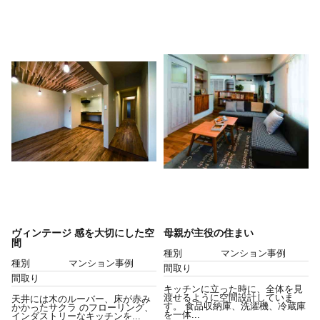
ヴィンテージ 感を大切にした空
母親が主役の住まい
間
種別
マンション事例
種別
マンション事例
間取り
間取り
キッチンに立った時に、全体を見
渡せるように空間設計していま
天井には木のルーバー、床が赤み
す。 食品収納庫、洗濯機、冷蔵庫
かかったサクラ のフローリング、
を一体...
インダストリーなキッチンを...