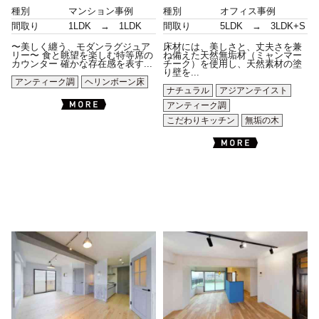
種別
マンション事例
種別
オフィス事例
間取り
1LDK → 1LDK
間取り
5LDK → 3LDK+S
〜美しく纏う、モダンラグジュア
床材には、美しさと、丈夫さを兼
リー〜 食と眺望を楽しむ特等席の
ね備えた天然無垢材（ミャンマー
カウンター 確かな存在感を表す...
チーク）を使用し、天然素材の塗
り壁を...
アンティーク調
ヘリンボーン床
ナチュラル
アジアンテイスト
アンティーク調
こだわりキッチン
無垢の木