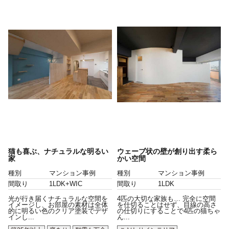
猫も喜ぶ、ナチュラルな明るい
ウェーブ状の壁が創り出す柔ら
家
かい空間
種別
マンション事例
種別
マンション事例
間取り
1LDK+WIC
間取り
1LDK
光が行き届くナチュラルな空間を
4匹の大切な家族も… 完全に空間
イメージし、お部屋の素材は全体
を仕切ることはせず、目線の高さ
的に明るい色のクリア塗装でデザ
の仕切りにすることで4匹の猫ちゃ
インし...
ん...