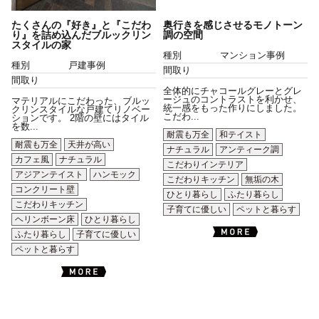
たくさんの『好き』と『こだわ
奥行きを感じさせるモノトーン
り』を詰め込んだブルックリン
調の空間
スタイルの家
種別
マンション事例
種別
戸建事例
間取り
間取り
全体的にチャコールグレーとグレ
ージュのコントラストを利かせ、
マテリアルにこだわった、ブルッ
統一感をもった作りにしました。
クリンスタイルな戸建てリノベー
こだわ...
ションです。 2階の壁にはタイル
を数...
耐震も万全
和テイスト
耐震も万全
天井が高い
ナチュラル
アンティーク調
カフェ風
ナチュラル
こだわりインテリア
アジアンテイスト
ハンモック
こだわりキッチン
無垢の木
コンクリート壁
ひとり暮らし
ふたり暮らし
こだわりキッチン
子育てに優しい
ペットと暮らす
ヘリンボーン床
ひとり暮らし
ふたり暮らし
子育てに優しい
ペットと暮らす