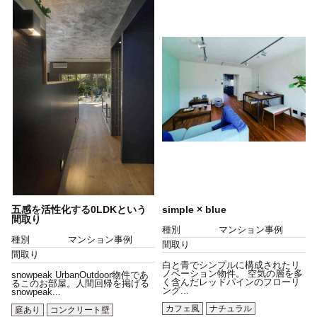
五感を活性化する0LDKという
simple × blue
間取り
種別
マンション事例
種別
マンション事例
間取り
間取り
白と青でシンプルに構成されたリ
ノベーション物件。 空気の層を多
snowpeak UrbanOutdoor物件であ
く含んだレッドパインのフローリ
るこのお部屋。人間回帰を掲げる
ング...
snowpeak...
カフェ風
ナチュラル
庭あり
コンクリート壁