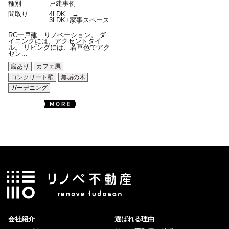
種別
戸建事例
間取り
4LDK →
3LDK+家事スペース
RC一戸建 リノベーション。 ダ
イニングには、アクセントタイ
ル。 リビングには、若草色でアク
セン...
庭あり
カフェ風
コンクリート壁
無垢の木
ガーデニング
会社紹介
選ばれる理由