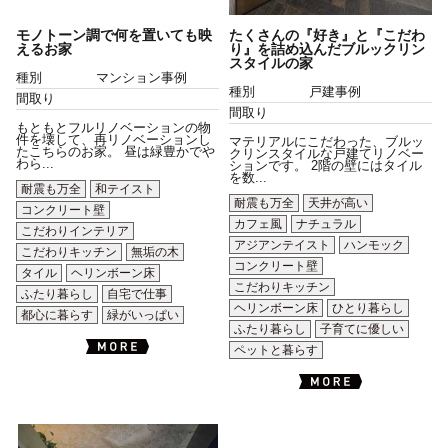
モノトーン調で何を置いても映
たくさんの『好き』と『こだわ
えるお家
り』を詰め込んだブルックリン
スタイルの家
種別
マンション事例
種別
戸建事例
間取り
間取り
もともとフルリノベーションの物
件を壊して、再リノベーションし
マテリアルにこだわった、ブルッ
たこちらのお家。 昼は緑豊かでや
クリンスタイルな戸建てリノベー
わら...
ションです。 2階の壁にはタイル
を数...
耐震も万全
和テイスト
耐震も万全
天井が高い
コンクリート壁
カフェ風
ナチュラル
こだわりインテリア
アジアンテイスト
ハンモック
こだわりキッチン
無垢の木
コンクリート壁
タイル
ヘリンボーン床
こだわりキッチン
ふたり暮らし
自宅で仕事
ヘリンボーン床
ひとり暮らし
都心に暮らす
緑がいっぱい
ふたり暮らし
子育てに優しい
ペットと暮らす