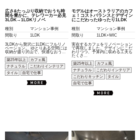
広さ&たっぷり収納でおうち時
モデルはオーストラリアのカフ
間を豊かに、テレワーカー必見
ェ！コストバランスとデザイン
3LDK→1LDKリノベ
にこだわったゆったり1LDK
種別
マンション事例
種別
マンション事例
間取り
1LDK
間取り
1LDK+WIC
3LDKから贅沢に1LDKにフルリノ
実在するカフェをリノベーション
ベーション。 ゆとりある空間には
で再現しました。デザインにこだ
収納が盛り沢山で、快適なおう...
わりつつ、予算内に収める工夫も
たくさ...
築25年以上
カフェ風
築25年以上
カフェ風
ナチュラル
こだわりインテリア
ナチュラル
こだわりインテリア
タイル
自宅で仕事
こだわりキッチン
タイル
自宅で仕事