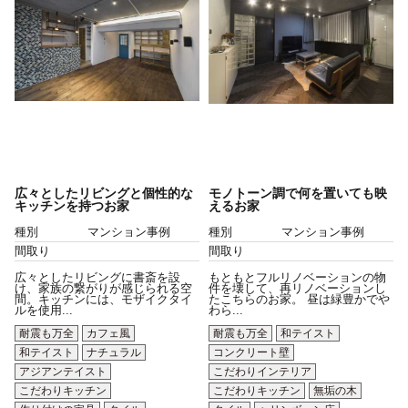
広々としたリビングと個性的な
モノトーン調で何を置いても映
キッチンを持つお家
えるお家
種別
マンション事例
種別
マンション事例
間取り
間取り
広々としたリビングに書斎を設
もともとフルリノベーションの物
け、家族の繋がりが感じられる空
件を壊して、再リノベーションし
間。キッチンには、モザイクタイ
たこちらのお家。 昼は緑豊かでや
ルを使用...
わら...
耐震も万全
カフェ風
耐震も万全
和テイスト
和テイスト
ナチュラル
コンクリート壁
アジアンテイスト
こだわりインテリア
こだわりキッチン
こだわりキッチン
無垢の木