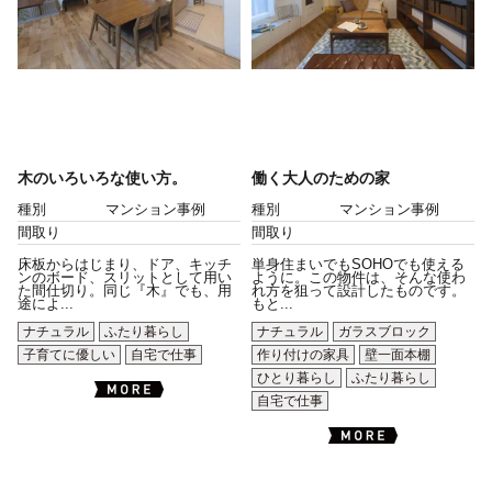
木のいろいろな使い方。
働く大人のための家
種別
マンション事例
種別
マンション事例
間取り
間取り
床板からはじまり、ドア、キッチ
単身住まいでもSOHOでも使える
ンのボード、スリットとして用い
ように。この物件は、そんな使わ
た間仕切り。同じ『木』でも、用
れ方を狙って設計したものです。
途によ...
もと...
ナチュラル
ふたり暮らし
ナチュラル
ガラスブロック
子育てに優しい
自宅で仕事
作り付けの家具
壁一面本棚
ひとり暮らし
ふたり暮らし
自宅で仕事