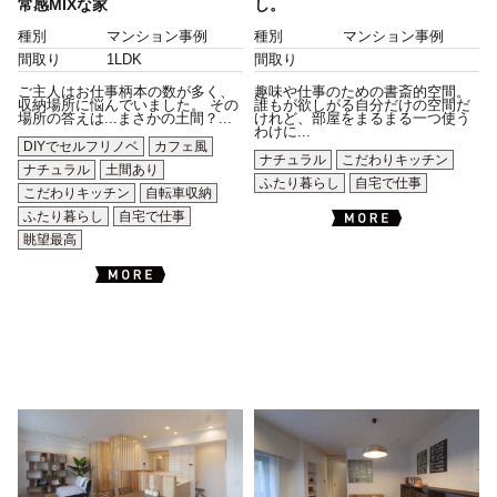
常感MIXな家
し。
種別
マンション事例
種別
マンション事例
間取り
1LDK
間取り
ご主人はお仕事柄本の数が多く、
趣味や仕事のための書斎的空間。
収納場所に悩んでいました。 その
誰もが欲しがる自分だけの空間だ
場所の答えは...まさかの土間？...
けれど、部屋をまるまる一つ使う
わけに...
DIYでセルフリノベ
カフェ風
ナチュラル
こだわりキッチン
ナチュラル
土間あり
ふたり暮らし
自宅で仕事
こだわりキッチン
自転車収納
ふたり暮らし
自宅で仕事
眺望最高