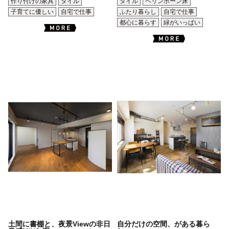
作り付けの家具
タイル
タイル
ヘリンボーン床
子育てに優しい
自宅で仕事
ふたり暮らし
自宅で仕事
都心に暮らす
緑がいっぱい
土間に書棚と、夜景Viewの非日
自分だけの空間、がある暮ら